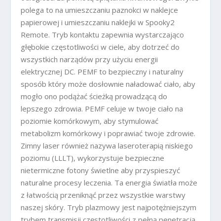
polega to na umieszczaniu paznokci w naklejce
papierowej i umieszczaniu naklejki w Spooky2
Remote. Tryb kontaktu zapewnia wystarczająco
głębokie częstotliwości w ciele, aby dotrzeć do
wszystkich narządów przy użyciu energii
elektrycznej DC. PEMF to bezpieczny i naturalny
sposób który może dosłownie naładować ciało, aby
mogło ono podążać ścieżką prowadzącą do
lepszego zdrowia. PEMF celuje w twoje ciało na
poziomie komórkowym, aby stymulować
metabolizm komórkowy i poprawiać twoje zdrowie.
Zimny laser również nazywa laseroterapią niskiego
poziomu (LLLT), wykorzystuje bezpieczne
nietermiczne fotony świetlne aby przyspieszyć
naturalne procesy leczenia. Ta energia światła może
z łatwością przeniknąć przez wszystkie warstwy
naszej skóry. Tryb plazmowy jest najpotężniejszym
trybem transmisji częstotliwości z pełną penetracją