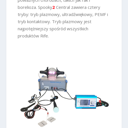
poważnych chorobach, takich jak rak i
borelioza. Spooky
2
Central zawiera cztery
tryby: tryb plazmowy, ultradźwiękowy, PEMF i
tryb kontaktowy. Tryb plazmowy jest
najpotężniejszy spośród wszystkich
produktów Rife.